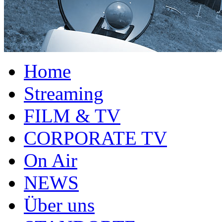
Home
Streaming
FILM & TV
CORPORATE TV
On Air
NEWS
Über uns